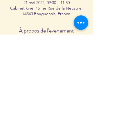
21 mai 2022, 09:30 – 11:30
Cabinet kiné, 15 Ter Rue de la Neustrie,
44340 Bouguenais, France
À propos de l'événement
Avec l'arrivée de l'été, "Pitta" (eau + feu)
devient dominant. Cet atelier s'intéressera
plus spécifiquement au Feu en proposant
une pratique de yoga ouverte à tous.tes afin
d'adoucir les caractéristiques de cet
élément et mieux comprendre les énergies
liées à cette saison.
Partager cet événement