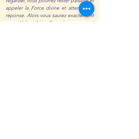
regarder, vous pourrez rester paisible et 
appeler la Force divine et attendre sa 
réponse. Alors vous saurez exactement 
ce qu'il faut faire. Rappelez-vous aussi 
que vous ne pouvez pas recevoir de 
réponse à votre appel tant que vous 
n'êtes pas parfaitement paisible. Mettez 
en pratique cette paix intérieure ; au 
moins essayez un peu et continuez à 
vous exercer jusqu'à ce que cela 
devienne une habitude en vous." 
Mirra Alfassa, surnommée La Mère